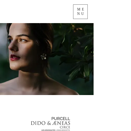
ME
NU
Media