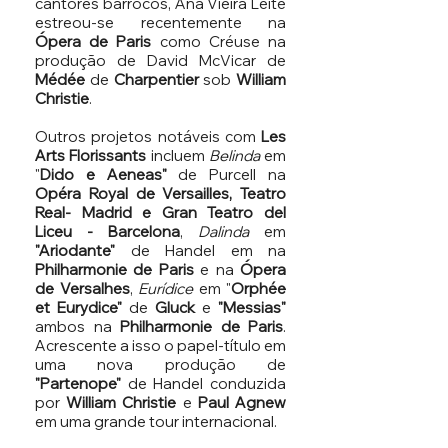
cantores barrocos, Ana Vieira Leite
estreou-se recentemente na
Ópera de Paris
como Créuse na
produção de David McVicar de
Médée
de
Charpentier
sob
William
Christie
.
Outros projetos notáveis ​​​​com
Les
Arts Florissants
incluem
Belinda
em
"
Dido e Aeneas"
de Purcell na
Opéra Royal de Versailles, Teatro
Real- Madrid e Gran Teatro del
Liceu - Barcelona
, ​​
Dalinda
em
"Ariodante"
de Handel em na
Philharmonie de Paris
e na
Ópera
de Versalhes
,
Eurídice
em "
Orphée
et Eurydice"
de
Gluck
e
"Messias"
ambos na
Philharmonie de Paris
.
Acrescente a isso o papel-título em
uma nova produção de
"Partenope"
de Handel conduzida
por
William Christie
e
Paul Agnew
em uma grande tour internacional.