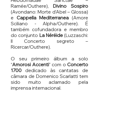
Hebdomadae Sanctae –
Ramée/Outhere),
Divino Sospiro
(Avondano: Morte d’Abel – Glossa)
e
Cappella Mediterranea
(Amore
Sciliano - Alpha/Outhere). É
também cofundadora e membro
do conjunto
La Néréide
(Luzzaschi:
Il Concerto segreto –
Ricercar/Outhere).
O seu primeiro álbum a solo
“
Amorosi Accenti
” com o
Concerto
1700
dedicado às cantatas de
câmara de Domenico Scarlatti tem
sido muito aclamado pela
imprensa internacional.
Ana Vieira Leite formou-se na
Haute École de Musique de
Genève
em 2020 com um
mestrado em canto e recebeu o
“
Prix de la Ville de Genève”
pelo seu
excelente trabalho. Foi galardoada
com o
Primeiro Prémio no