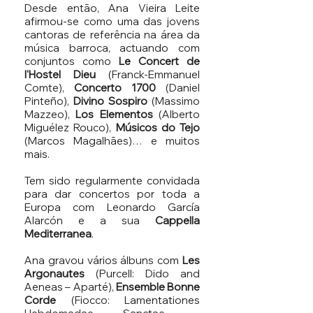
Desde então, Ana Vieira Leite
afirmou-se como uma das jovens
cantoras de referência na área da
música barroca, actuando com
conjuntos como
Le Concert de
l'Hostel Dieu
(Franck-Emmanuel
Comte),
Concerto 1700
(Daniel
Pinteño),
Divino Sospiro
(Massimo
Mazzeo),
Los Elementos
(Alberto
Miguélez Rouco),
Músicos do Tejo
(Marcos Magalhães)… e muitos
mais.
Tem sido regularmente convidada
para dar concertos por toda a
Europa com Leonardo García
Alarcón e a sua
Cappella
Mediterranea
.
Ana gravou vários álbuns com
Les
Argonautes
(Purcell: Dido and
Aeneas – Aparté),
Ensemble Bonne
Corde
(Fiocco: Lamentationes